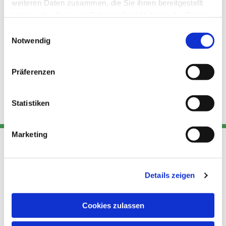
weiteren Daten zusammen, die Sie ihnen bereitgestellt
haben oder die sie im Rahmen Ihrer Nutzung der Dienste
gesammelt haben.
Einwilligungsauswahl
Notwendig
Präferenzen
Statistiken
Marketing
Adresse
Kont
Links
Details zeigen
Akt
Katholische
Datensch
Kirchengemeinde Pfarrei
Cookies zulassen
utz
Telefon
Hl. Theresa von Avila Berlin
+49 30
Datensch