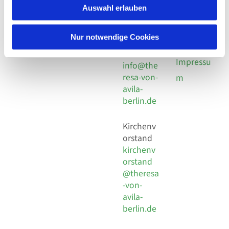
Nordost
924 64 28
Auswahl erlauben
Leitender Pfarrer - Norbert
utz -
Fax +49
Pomplun
30 924 54
Social
Behaimstr. 39
Nur notwendige Cookies
18
Media
13086 Berlin
E-Mail
Impressu
info@the
resa-von-
m
avila-
berlin.de
Kirchenv
orstand
kirchenv
orstand
@theresa
-von-
avila-
berlin.de