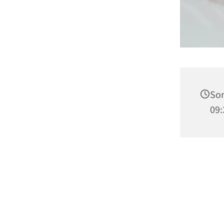
Son
09: