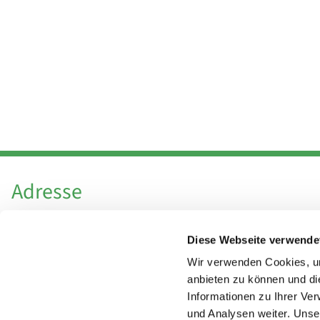
Adresse
Katholische Kirchengemeinde Pfarrei
Diese Webseite verwende
Hl. Theresa von Avila Berlin Nordost
Leitender Pfarrer - Norbert Pomplun
Wir verwenden Cookies, um
Behaimstr. 39
anbieten zu können und di
Informationen zu Ihrer Ve
13086 Berlin
und Analysen weiter. Unse