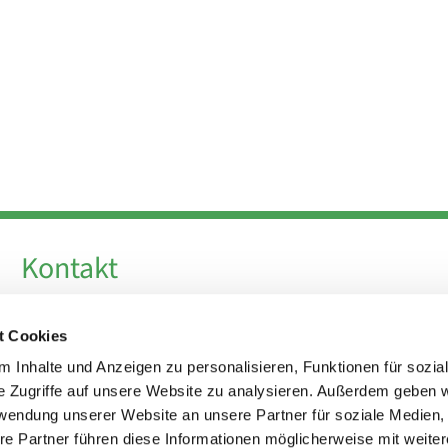
Kontakt
Telefon +49 30 924 64 28
t Cookies
Fax +49 30 924 54 18
E-Mail
info@theresa-von-avila-berlin.de
 Inhalte und Anzeigen zu personalisieren, Funktionen für sozia
e Zugriffe auf unsere Website zu analysieren. Außerdem geben w
rwendung unserer Website an unsere Partner für soziale Medien
Kirchenvorstand
re Partner führen diese Informationen möglicherweise mit weite
kirchenvorstand@theresa-von-avila-berlin.de