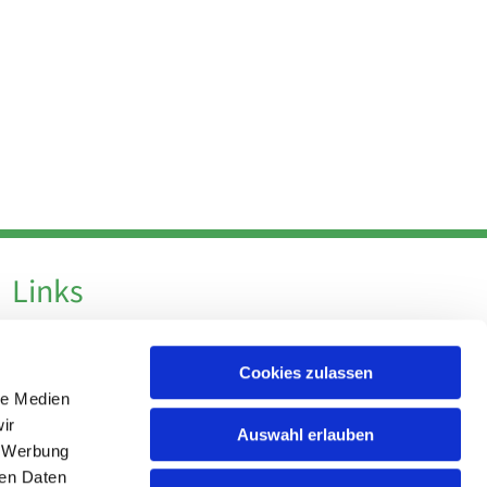
Links
Datenschutz
Cookies zulassen
Datenschutz - Social Media
le Medien
Impressum
ir
Auswahl erlauben
, Werbung
ren Daten