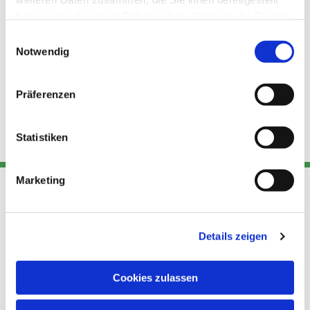
haben oder die sie im Rahmen Ihrer Nutzung der Dienste
gesammelt haben.
Einwilligungsauswahl
Notwendig
Präferenzen
Statistiken
Marketing
Adresse
Kont
Links
Details zeigen
Akt
Katholische
Datensch
Kirchengemeinde Pfarrei
utz
Telefon
Cookies zulassen
Hl. Theresa von Avila Berlin
+49 30
Datensch
Nordost