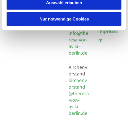
924 64 28
Leitender Pfarrer - Norbert
Auswahl erlauben
utz -
Fax +49
Pomplun
30 924 54
Social
Behaimstr. 39
Nur notwendige Cookies
18
Media
13086 Berlin
E-Mail
Impressu
info@the
resa-von-
m
avila-
berlin.de
Kirchenv
orstand
kirchenv
orstand
@theresa
-von-
avila-
berlin.de