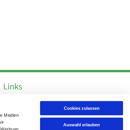
Links
Datenschutz
Cookies zulassen
Datenschutz - Social Media
le Medien
Impressum
ir
Auswahl erlauben
, Werbung