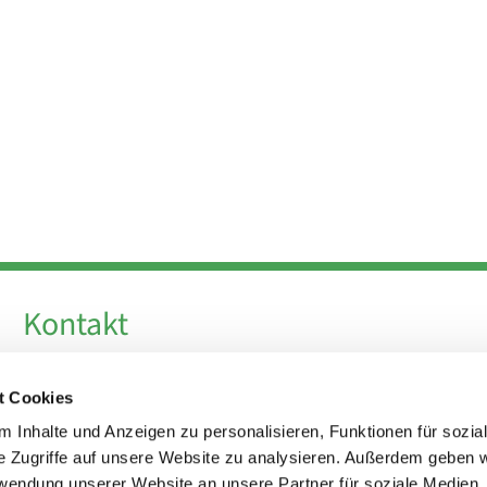
Kontakt
Telefon +49 30 924 64 28
t Cookies
Fax +49 30 924 54 18
E-Mail
info@theresa-von-avila-berlin.de
 Inhalte und Anzeigen zu personalisieren, Funktionen für sozia
e Zugriffe auf unsere Website zu analysieren. Außerdem geben w
rwendung unserer Website an unsere Partner für soziale Medien