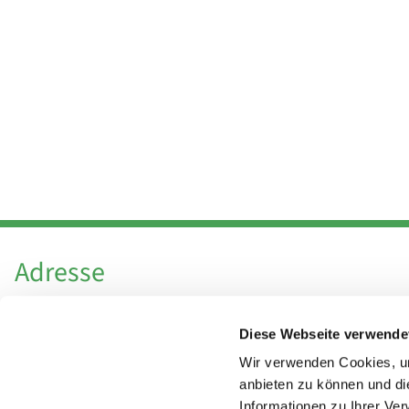
Adresse
Katholische Kirchengemeinde Pfarrei
Diese Webseite verwende
Hl. Theresa von Avila Berlin Nordost
Leitender Pfarrer - Norbert Pomplun
Wir verwenden Cookies, um
Behaimstr. 39
anbieten zu können und di
Informationen zu Ihrer Ve