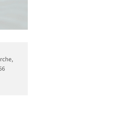
rche,
56