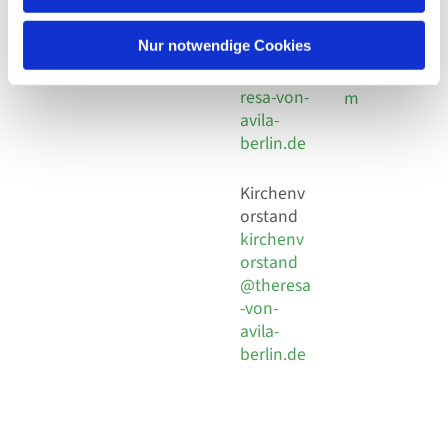
30 924 54
Social
Behaimstr. 39
18
Media
13086 Berlin
Nur notwendige Cookies
E-Mail
Impressu
info@the
resa-von-
m
avila-
berlin.de
Kirchenv
orstand
kirchenv
orstand
@theresa
-von-
avila-
berlin.de