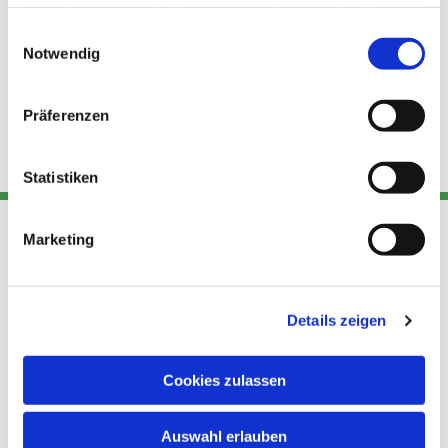
haben oder die sie im Rahmen Ihrer Nutzung der Dienste
gesammelt haben.
Einwilligungsauswahl
Notwendig
Präferenzen
Statistiken
Marketing
Adresse
Kont
Links
Akt
Details zeigen
Katholische
Datensch
Kirchengemeinde Pfarrei
utz
Telefon
Hl. Theresa von Avila Berlin
Cookies zulassen
+49 30
Datensch
Nordost
924 64 28
Leitender Pfarrer - Norbert
utz -
Fax +49
Auswahl erlauben
Pomplun