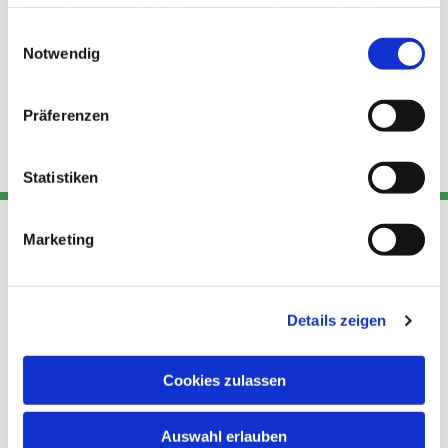
haben oder die sie im Rahmen Ihrer Nutzung der Dienste
gesammelt haben.
Einwilligungsauswahl
Notwendig
Präferenzen
Statistiken
Marketing
Adresse
Kont
Links
Akt
Details zeigen
Katholische
Datensch
Kirchengemeinde Pfarrei
utz
Telefon
Hl. Theresa von Avila Berlin
Cookies zulassen
+49 30
Datensch
Nordost
924 64 28
Leitender Pfarrer - Norbert
utz -
Fax +49
Auswahl erlauben
Pomplun