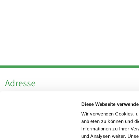
Adresse
Katholische Kirchengemeinde Pfarrei
Diese Webseite verwende
Hl. Theresa von Avila Berlin Nordost
Leitender Pfarrer - Norbert Pomplun
Wir verwenden Cookies, um
Behaimstr. 39
anbieten zu können und di
Informationen zu Ihrer Ve
13086 Berlin
und Analysen weiter. Unse