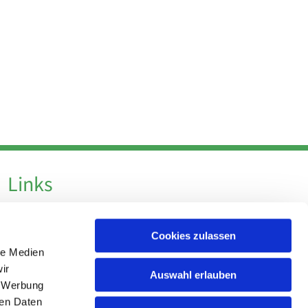
Links
Datenschutz
Cookies zulassen
Datenschutz - Social Media
le Medien
Impressum
ir
Auswahl erlauben
, Werbung
ren Daten