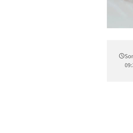
Son
09: