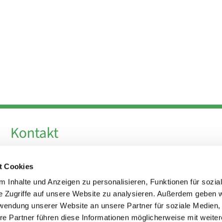
Kontakt
Telefon +49 30 924 64 28
t Cookies
Fax +49 30 924 54 18
E-Mail
info@theresa-von-avila-berlin.de
 Inhalte und Anzeigen zu personalisieren, Funktionen für sozia
e Zugriffe auf unsere Website zu analysieren. Außerdem geben w
rwendung unserer Website an unsere Partner für soziale Medien
Kirchenvorstand
re Partner führen diese Informationen möglicherweise mit weite
kirchenvorstand@theresa-von-avila-berlin.de