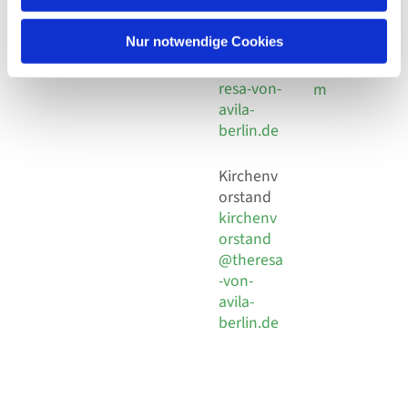
30 924 54
Social
Behaimstr. 39
18
Media
13086 Berlin
Nur notwendige Cookies
E-Mail
Impressu
info@the
resa-von-
m
avila-
berlin.de
Kirchenv
orstand
kirchenv
orstand
@theresa
-von-
avila-
berlin.de