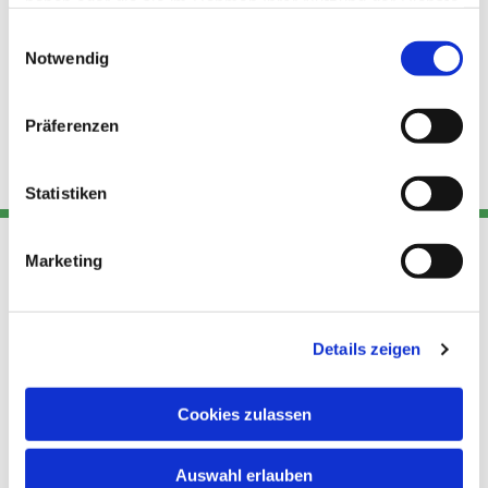
haben oder die sie im Rahmen Ihrer Nutzung der Dienste
gesammelt haben.
Einwilligungsauswahl
Notwendig
Präferenzen
Statistiken
Marketing
Adresse
Kont
Links
Akt
Details zeigen
Katholische
Datensch
Kirchengemeinde Pfarrei
utz
Telefon
Hl. Theresa von Avila Berlin
Cookies zulassen
+49 30
Datensch
Nordost
924 64 28
Leitender Pfarrer - Norbert
utz -
Fax +49
Auswahl erlauben
Pomplun