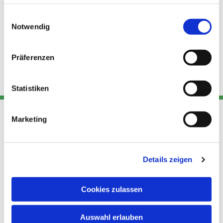
haben oder die sie im Rahmen Ihrer Nutzung der Dienste
gesammelt haben.
Einwilligungsauswahl
Notwendig
Präferenzen
Statistiken
Marketing
Adresse
Kont
Links
Akt
Details zeigen
Katholische
Datensch
Kirchengemeinde Pfarrei
utz
Telefon
Hl. Theresa von Avila Berlin
Cookies zulassen
+49 30
Datensch
Nordost
924 64 28
Leitender Pfarrer - Norbert
utz -
Fax +49
Auswahl erlauben
Pomplun