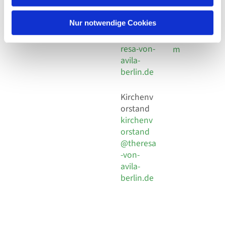
30 924 54
Social
Behaimstr. 39
18
Media
13086 Berlin
Nur notwendige Cookies
E-Mail
Impressu
info@the
resa-von-
m
avila-
berlin.de
Kirchenv
orstand
kirchenv
orstand
@theresa
-von-
avila-
berlin.de