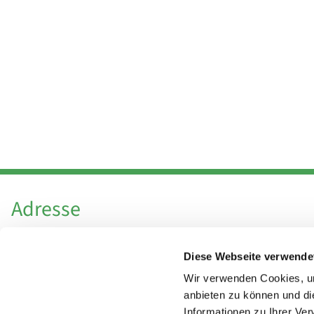
Adresse
Katholische Kirchengemeinde Pfarrei
Diese Webseite verwende
Hl. Theresa von Avila Berlin Nordost
Leitender Pfarrer - Norbert Pomplun
Wir verwenden Cookies, um
Behaimstr. 39
anbieten zu können und di
Informationen zu Ihrer Ve