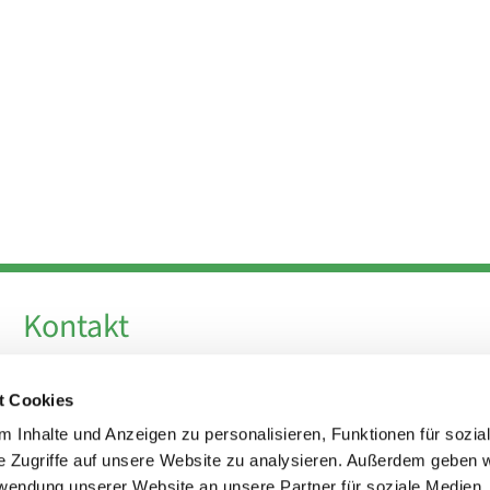
Kontakt
Telefon +49 30 924 64 28
t Cookies
Fax +49 30 924 54 18
E-Mail
info@theresa-von-avila-berlin.de
 Inhalte und Anzeigen zu personalisieren, Funktionen für sozia
e Zugriffe auf unsere Website zu analysieren. Außerdem geben w
rwendung unserer Website an unsere Partner für soziale Medien