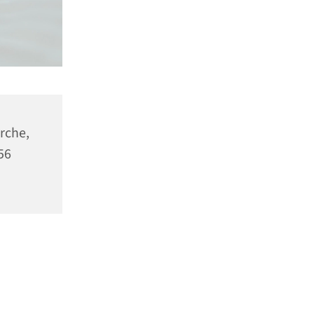
rche,
56