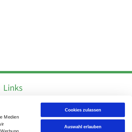
Links
Datenschutz
Cookies zulassen
Datenschutz - Social Media
le Medien
Impressum
ir
Auswahl erlauben
, Werbung