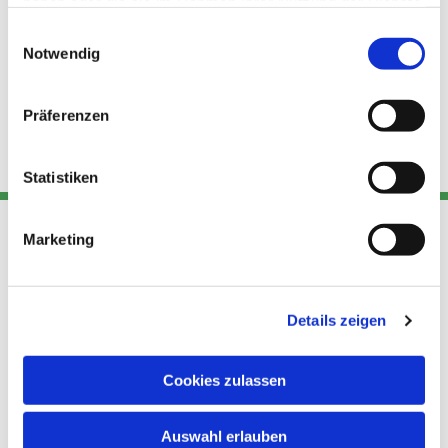
haben oder die sie im Rahmen Ihrer Nutzung der Dienste
gesammelt haben.
Einwilligungsauswahl
Notwendig
Präferenzen
Statistiken
Marketing
Adresse
Kont
Links
Akt
Details zeigen
Katholische
Datensch
Kirchengemeinde Pfarrei
utz
Telefon
Hl. Theresa von Avila Berlin
Cookies zulassen
+49 30
Datensch
Nordost
924 64 28
Leitender Pfarrer - Norbert
utz -
Fax +49
Auswahl erlauben
Pomplun