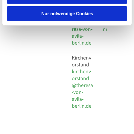
30 924 54
Social
Behaimstr. 39
18
Media
13086 Berlin
Nur notwendige Cookies
E-Mail
Impressu
info@the
resa-von-
m
avila-
berlin.de
Kirchenv
orstand
kirchenv
orstand
@theresa
-von-
avila-
berlin.de