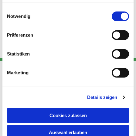
haben oder die sie im Rahmen Ihrer Nutzung der Dienste
gesammelt haben.
Einwilligungsauswahl
Notwendig
Präferenzen
Statistiken
Marketing
Adresse
Kont
Links
Akt
Details zeigen
Katholische
Datensch
Kirchengemeinde Pfarrei
utz
Telefon
Hl. Theresa von Avila Berlin
Cookies zulassen
+49 30
Datensch
Nordost
924 64 28
Leitender Pfarrer - Norbert
utz -
Fax +49
Auswahl erlauben
Pomplun