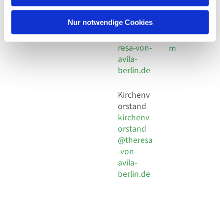
30 924 54
Social
Behaimstr. 39
18
Media
13086 Berlin
Nur notwendige Cookies
E-Mail
Impressu
info@the
resa-von-
m
avila-
berlin.de
Kirchenv
orstand
kirchenv
orstand
@theresa
-von-
avila-
berlin.de