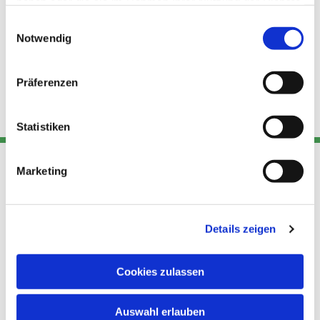
haben oder die sie im Rahmen Ihrer Nutzung der Dienste
gesammelt haben.
Einwilligungsauswahl
Notwendig
Präferenzen
Statistiken
Marketing
Adresse
Kont
Links
Akt
Details zeigen
Katholische
Datensch
Kirchengemeinde Pfarrei
utz
Telefon
Hl. Theresa von Avila Berlin
Cookies zulassen
+49 30
Datensch
Nordost
924 64 28
Leitender Pfarrer - Norbert
utz -
Fax +49
Auswahl erlauben
Pomplun