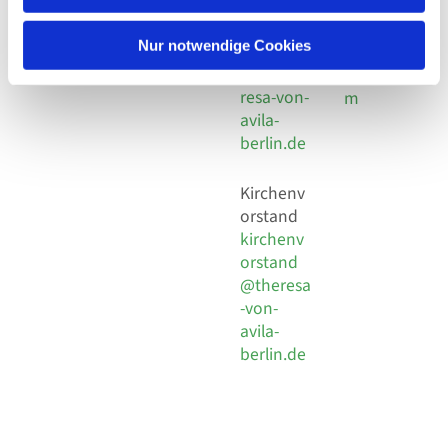
30 924 54
Social
Behaimstr. 39
18
Media
13086 Berlin
Nur notwendige Cookies
E-Mail
Impressu
info@the
resa-von-
m
avila-
berlin.de
Kirchenv
orstand
kirchenv
orstand
@theresa
-von-
avila-
berlin.de