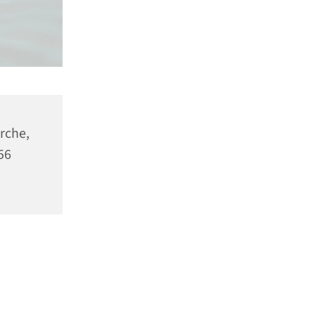
rche,
56