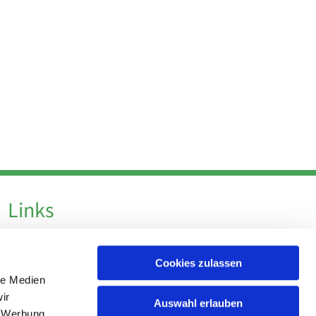
Links
Datenschutz
Cookies zulassen
Datenschutz - Social Media
le Medien
Impressum
ir
Auswahl erlauben
, Werbung