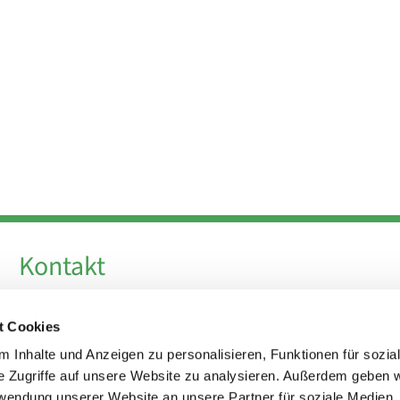
Kontakt
Telefon +49 30 924 64 28
t Cookies
Fax +49 30 924 54 18
E-Mail
info@theresa-von-avila-berlin.de
 Inhalte und Anzeigen zu personalisieren, Funktionen für sozia
e Zugriffe auf unsere Website zu analysieren. Außerdem geben w
rwendung unserer Website an unsere Partner für soziale Medien