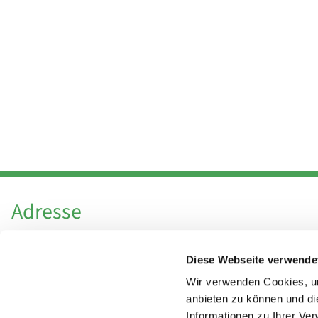
Adresse
Katholische Kirchengemeinde Pfarrei
Diese Webseite verwende
Hl. Theresa von Avila Berlin Nordost
Leitender Pfarrer - Norbert Pomplun
Wir verwenden Cookies, um
Behaimstr. 39
anbieten zu können und di
Informationen zu Ihrer Ve