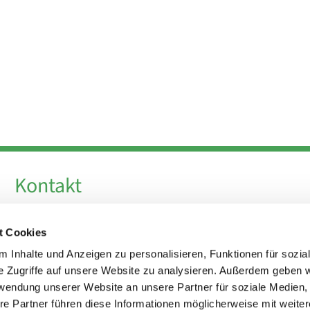
Kontakt
Telefon +49 30 924 64 28
t Cookies
Fax +49 30 924 54 18
E-Mail
info@theresa-von-avila-berlin.de
 Inhalte und Anzeigen zu personalisieren, Funktionen für sozia
e Zugriffe auf unsere Website zu analysieren. Außerdem geben w
rwendung unserer Website an unsere Partner für soziale Medien
Kirchenvorstand
re Partner führen diese Informationen möglicherweise mit weite
kirchenvorstand@theresa-von-avila-berlin.de