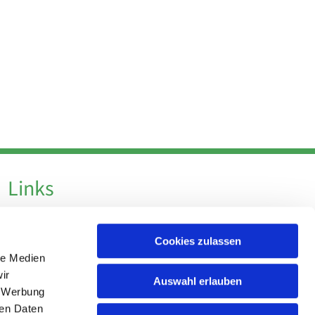
Links
Datenschutz
Cookies zulassen
Datenschutz - Social Media
le Medien
Impressum
ir
Auswahl erlauben
, Werbung
ren Daten