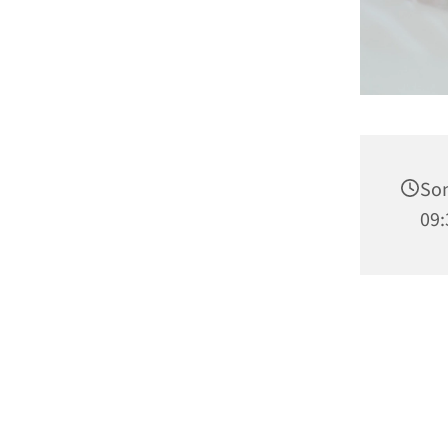
Son
09: