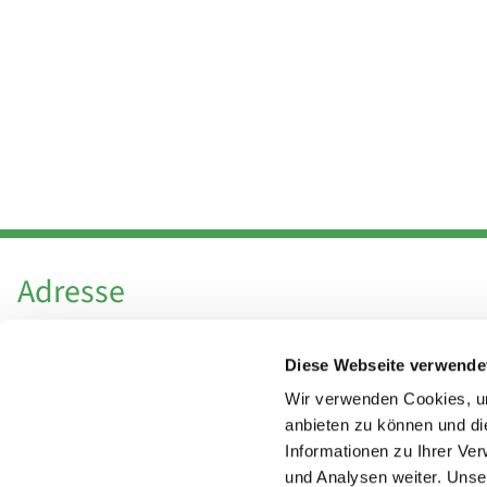
Adresse
Katholische Kirchengemeinde Pfarrei
Diese Webseite verwende
Hl. Theresa von Avila Berlin Nordost
Leitender Pfarrer - Norbert Pomplun
Wir verwenden Cookies, um
Behaimstr. 39
anbieten zu können und di
Informationen zu Ihrer Ve
13086 Berlin
und Analysen weiter. Unse