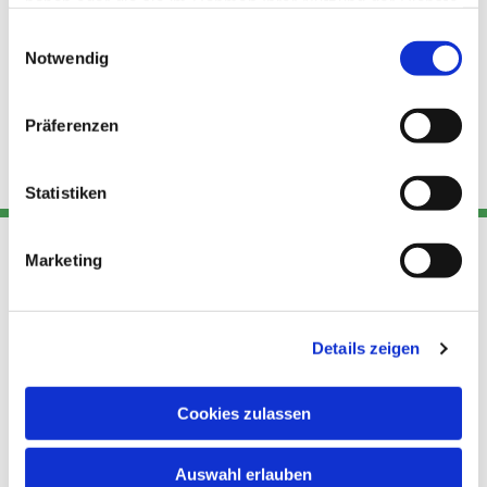
haben oder die sie im Rahmen Ihrer Nutzung der Dienste
gesammelt haben.
Einwilligungsauswahl
Notwendig
Präferenzen
Statistiken
Marketing
Adresse
Kont
Links
Akt
Details zeigen
Katholische
Datensch
Kirchengemeinde Pfarrei
utz
Telefon
Hl. Theresa von Avila Berlin
Cookies zulassen
+49 30
Datensch
Nordost
924 64 28
Leitender Pfarrer - Norbert
utz -
Fax +49
Auswahl erlauben
Pomplun