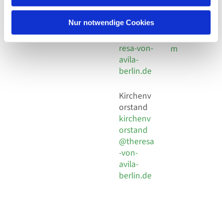
30 924 54
Social
Behaimstr. 39
18
Media
13086 Berlin
Nur notwendige Cookies
E-Mail
Impressu
info@the
resa-von-
m
avila-
berlin.de
Kirchenv
orstand
kirchenv
orstand
@theresa
-von-
avila-
berlin.de