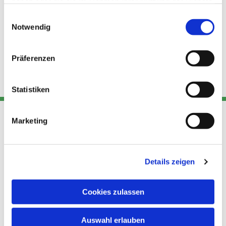
haben oder die sie im Rahmen Ihrer Nutzung der Dienste
gesammelt haben.
Einwilligungsauswahl
Notwendig
Präferenzen
Statistiken
Marketing
Adresse
Kont
Links
Akt
Details zeigen
Katholische
Datensch
Kirchengemeinde Pfarrei
utz
Telefon
Hl. Theresa von Avila Berlin
Cookies zulassen
+49 30
Datensch
Nordost
924 64 28
Leitender Pfarrer - Norbert
utz -
Fax +49
Auswahl erlauben
Pomplun