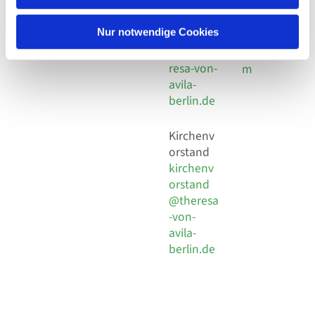
30 924 54
Social
Behaimstr. 39
18
Media
13086 Berlin
Nur notwendige Cookies
E-Mail
Impressu
info@the
resa-von-
m
avila-
berlin.de
Kirchenv
orstand
kirchenv
orstand
@theresa
-von-
avila-
berlin.de