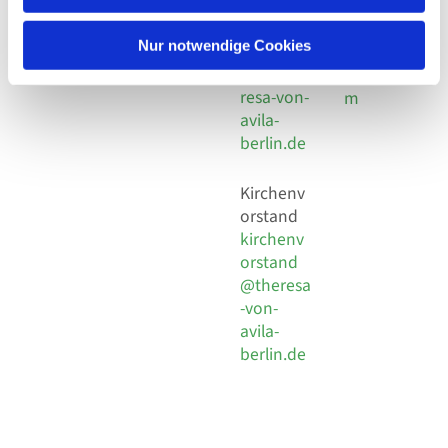
30 924 54
Social
Behaimstr. 39
18
Media
13086 Berlin
Nur notwendige Cookies
E-Mail
Impressu
info@the
resa-von-
m
avila-
berlin.de
Kirchenv
orstand
kirchenv
orstand
@theresa
-von-
avila-
berlin.de