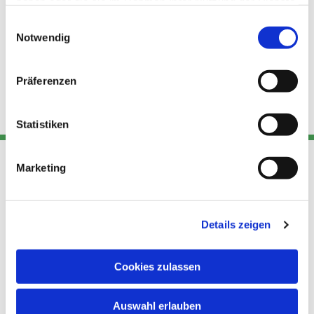
haben oder die sie im Rahmen Ihrer Nutzung der Dienste
gesammelt haben.
Einwilligungsauswahl
Notwendig
Präferenzen
Statistiken
Marketing
Adresse
Kont
Links
Akt
Details zeigen
Katholische
Datensch
Kirchengemeinde Pfarrei
utz
Telefon
Hl. Theresa von Avila Berlin
Cookies zulassen
+49 30
Datensch
Nordost
924 64 28
Leitender Pfarrer - Norbert
utz -
Fax +49
Auswahl erlauben
Pomplun