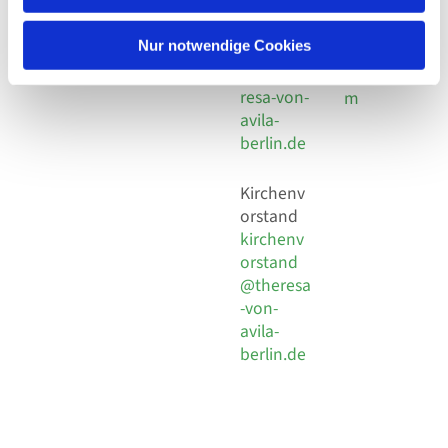
30 924 54
Social
Behaimstr. 39
18
Media
13086 Berlin
Nur notwendige Cookies
E-Mail
Impressu
info@the
resa-von-
m
avila-
berlin.de
Kirchenv
orstand
kirchenv
orstand
@theresa
-von-
avila-
berlin.de