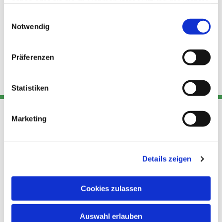
haben oder die sie im Rahmen Ihrer Nutzung der Dienste
gesammelt haben.
Einwilligungsauswahl
Notwendig
Präferenzen
Statistiken
Marketing
Adresse
Kont
Links
Akt
Details zeigen
Katholische
Datensch
Kirchengemeinde Pfarrei
utz
Telefon
Hl. Theresa von Avila Berlin
Cookies zulassen
+49 30
Datensch
Nordost
924 64 28
Leitender Pfarrer - Norbert
utz -
Fax +49
Auswahl erlauben
Pomplun