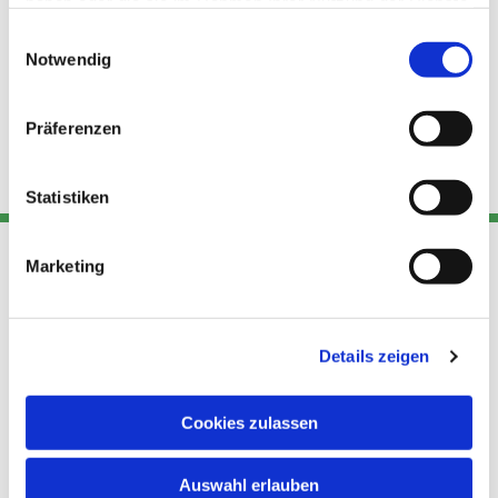
haben oder die sie im Rahmen Ihrer Nutzung der Dienste
gesammelt haben.
Einwilligungsauswahl
Notwendig
Präferenzen
Statistiken
Marketing
Adresse
Kont
Links
Akt
Details zeigen
Katholische
Datensch
Kirchengemeinde Pfarrei
utz
Telefon
Hl. Theresa von Avila Berlin
Cookies zulassen
+49 30
Datensch
Nordost
924 64 28
Leitender Pfarrer - Norbert
utz -
Fax +49
Auswahl erlauben
Pomplun