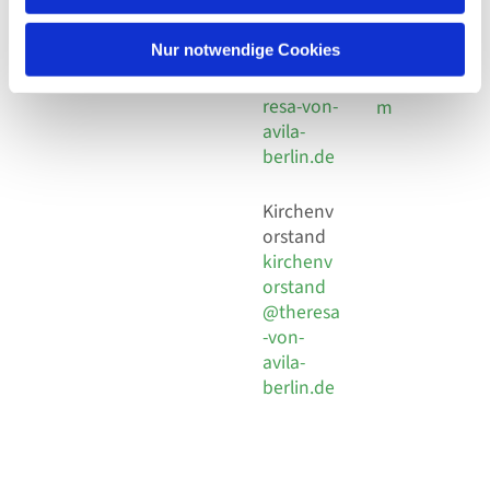
30 924 54
Social
Behaimstr. 39
18
Media
13086 Berlin
Nur notwendige Cookies
E-Mail
Impressu
info@the
resa-von-
m
avila-
berlin.de
Kirchenv
orstand
kirchenv
orstand
@theresa
-von-
avila-
berlin.de