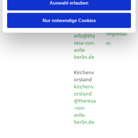
924 64 28
Leitender Pfarrer - Norbert
Auswahl erlauben
utz -
Fax +49
Pomplun
30 924 54
Social
Behaimstr. 39
Nur notwendige Cookies
18
Media
13086 Berlin
E-Mail
Impressu
info@the
resa-von-
m
avila-
berlin.de
Kirchenv
orstand
kirchenv
orstand
@theresa
-von-
avila-
berlin.de