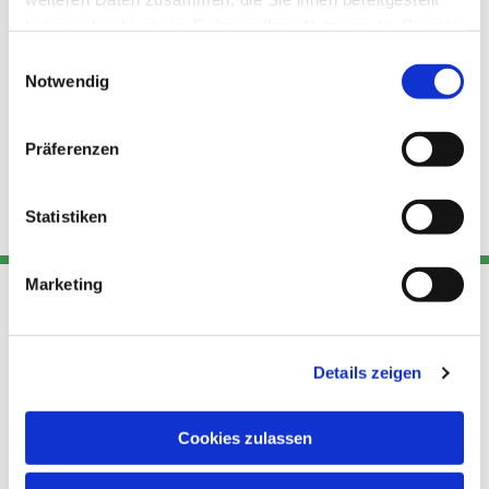
haben oder die sie im Rahmen Ihrer Nutzung der Dienste
gesammelt haben.
Einwilligungsauswahl
Notwendig
Präferenzen
Statistiken
Marketing
Adresse
Kont
Links
Details zeigen
Akt
Katholische
Datensch
Kirchengemeinde Pfarrei
utz
Telefon
Cookies zulassen
Hl. Theresa von Avila Berlin
+49 30
Datensch
Nordost