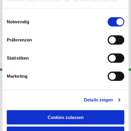
haben oder die sie im Rahmen Ihrer Nutzung der Dienste
gesammelt haben.
Einwilligungsauswahl
Notwendig
Präferenzen
Statistiken
Marketing
Adresse
Kont
Links
Details zeigen
Akt
Katholische
Datensch
Kirchengemeinde Pfarrei
utz
Telefon
Cookies zulassen
Hl. Theresa von Avila Berlin
+49 30
Datensch
Nordost