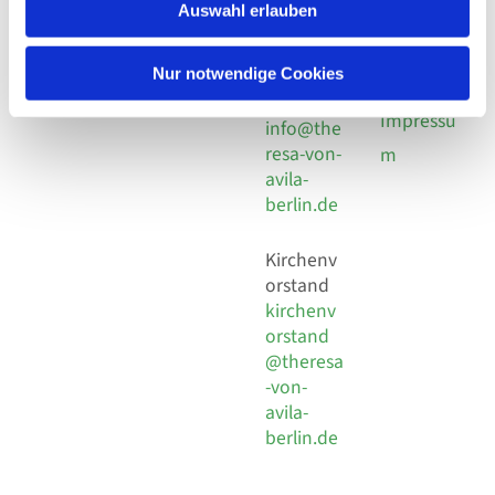
924 64 28
Leitender Pfarrer - Norbert
Auswahl erlauben
utz -
Fax +49
Pomplun
30 924 54
Social
Behaimstr. 39
Nur notwendige Cookies
18
Media
13086 Berlin
E-Mail
Impressu
info@the
resa-von-
m
avila-
berlin.de
Kirchenv
orstand
kirchenv
orstand
@theresa
-von-
avila-
berlin.de