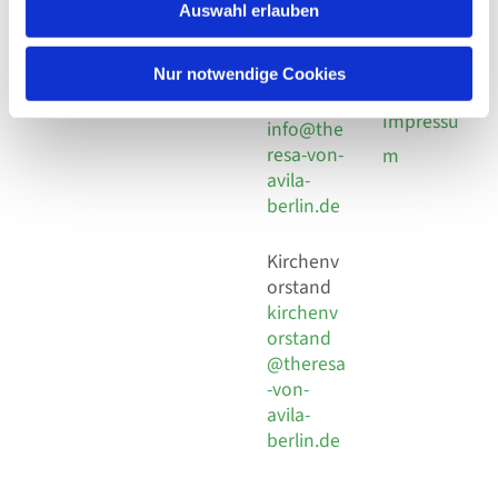
924 64 28
Leitender Pfarrer - Norbert
Auswahl erlauben
utz -
Fax +49
Pomplun
30 924 54
Social
Behaimstr. 39
Nur notwendige Cookies
18
Media
13086 Berlin
E-Mail
Impressu
info@the
resa-von-
m
avila-
berlin.de
Kirchenv
orstand
kirchenv
orstand
@theresa
-von-
avila-
berlin.de