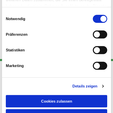
haben oder die sie im Rahmen Ihrer Nutzung der Dienste
gesammelt haben.
Einwilligungsauswahl
Notwendig
Präferenzen
Statistiken
Marketing
Adresse
Kont
Links
Details zeigen
Akt
Katholische
Datensch
Kirchengemeinde Pfarrei
utz
Telefon
Cookies zulassen
Hl. Theresa von Avila Berlin
+49 30
Datensch
Nordost