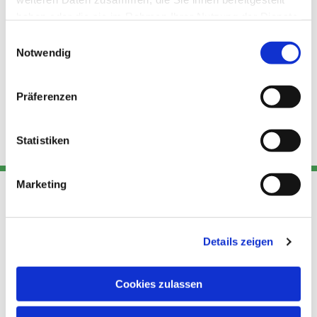
haben oder die sie im Rahmen Ihrer Nutzung der Dienste
gesammelt haben.
Einwilligungsauswahl
Notwendig
Präferenzen
Statistiken
Marketing
Adresse
Kont
Links
Details zeigen
Akt
Katholische
Datensch
Kirchengemeinde Pfarrei
utz
Telefon
Cookies zulassen
Hl. Theresa von Avila Berlin
+49 30
Datensch
Nordost