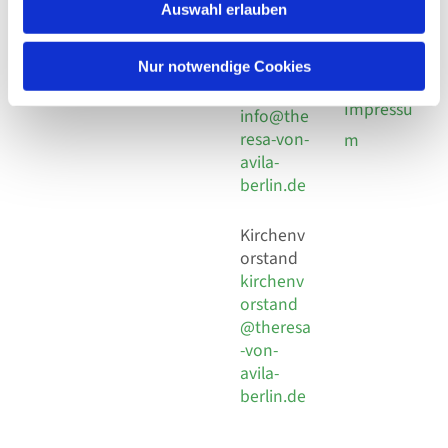
924 64 28
Leitender Pfarrer - Norbert
Auswahl erlauben
utz -
Fax +49
Pomplun
30 924 54
Social
Behaimstr. 39
Nur notwendige Cookies
18
Media
13086 Berlin
E-Mail
Impressu
info@the
resa-von-
m
avila-
berlin.de
Kirchenv
orstand
kirchenv
orstand
@theresa
-von-
avila-
berlin.de