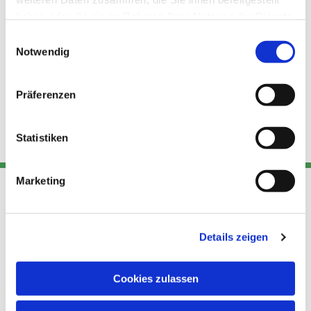
haben oder die sie im Rahmen Ihrer Nutzung der Dienste
gesammelt haben.
Einwilligungsauswahl
Notwendig
Präferenzen
Statistiken
Marketing
Adresse
Kont
Links
Details zeigen
Akt
Katholische
Datensch
Kirchengemeinde Pfarrei
utz
Telefon
Cookies zulassen
Hl. Theresa von Avila Berlin
+49 30
Datensch
Nordost