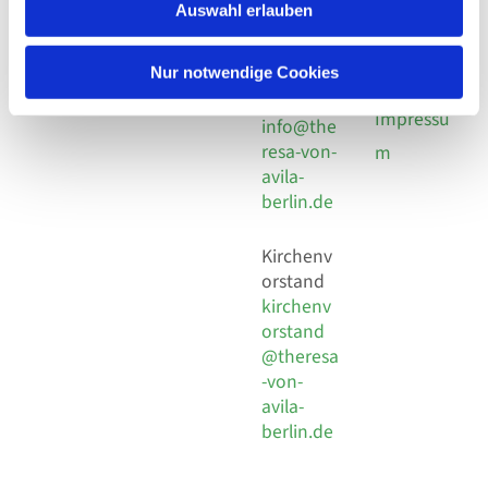
924 64 28
Leitender Pfarrer - Norbert
Auswahl erlauben
utz -
Fax +49
Pomplun
30 924 54
Social
Behaimstr. 39
Nur notwendige Cookies
18
Media
13086 Berlin
E-Mail
Impressu
info@the
resa-von-
m
avila-
berlin.de
Kirchenv
orstand
kirchenv
orstand
@theresa
-von-
avila-
berlin.de