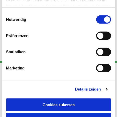
haben oder die sie im Rahmen Ihrer Nutzung der Dienste
gesammelt haben.
Einwilligungsauswahl
Notwendig
Präferenzen
Statistiken
Marketing
Adresse
Kont
Links
Details zeigen
Akt
Katholische
Datensch
Kirchengemeinde Pfarrei
utz
Telefon
Cookies zulassen
Hl. Theresa von Avila Berlin
+49 30
Datensch
Nordost