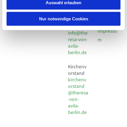
924 64 28
Leitender Pfarrer - Norbert
Auswahl erlauben
utz -
Fax +49
Pomplun
30 924 54
Social
Behaimstr. 39
Nur notwendige Cookies
18
Media
13086 Berlin
E-Mail
Impressu
info@the
resa-von-
m
avila-
berlin.de
Kirchenv
orstand
kirchenv
orstand
@theresa
-von-
avila-
berlin.de