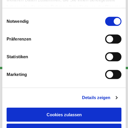
haben oder die sie im Rahmen Ihrer Nutzung der Dienste
gesammelt haben.
Einwilligungsauswahl
Notwendig
Präferenzen
Statistiken
Marketing
Adresse
Kont
Links
Details zeigen
Akt
Katholische
Datensch
Kirchengemeinde Pfarrei
utz
Telefon
Cookies zulassen
Hl. Theresa von Avila Berlin
+49 30
Datensch
Nordost