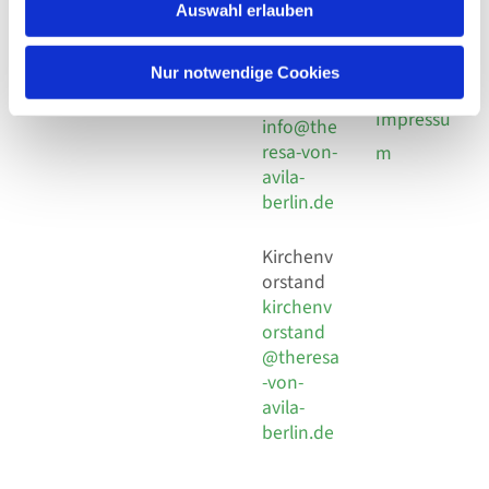
924 64 28
Leitender Pfarrer - Norbert
Auswahl erlauben
utz -
Fax +49
Pomplun
30 924 54
Social
Behaimstr. 39
Nur notwendige Cookies
18
Media
13086 Berlin
E-Mail
Impressu
info@the
resa-von-
m
avila-
berlin.de
Kirchenv
orstand
kirchenv
orstand
@theresa
-von-
avila-
berlin.de