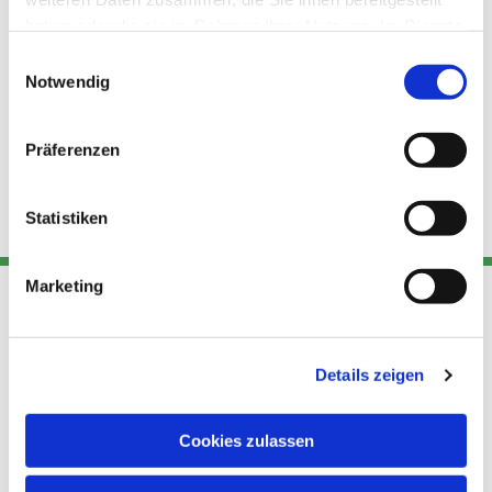
haben oder die sie im Rahmen Ihrer Nutzung der Dienste
gesammelt haben.
Einwilligungsauswahl
Notwendig
Präferenzen
Statistiken
Marketing
Adresse
Kont
Links
Details zeigen
Akt
Katholische
Datensch
Kirchengemeinde Pfarrei
utz
Telefon
Cookies zulassen
Hl. Theresa von Avila Berlin
+49 30
Datensch
Nordost