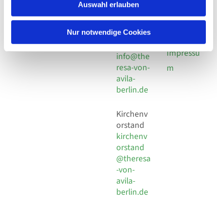
924 64 28
Leitender Pfarrer - Norbert
Auswahl erlauben
utz -
Fax +49
Pomplun
30 924 54
Social
Behaimstr. 39
Nur notwendige Cookies
18
Media
13086 Berlin
E-Mail
Impressu
info@the
resa-von-
m
avila-
berlin.de
Kirchenv
orstand
kirchenv
orstand
@theresa
-von-
avila-
berlin.de