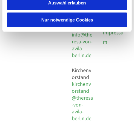
924 64 28
Leitender Pfarrer - Norbert
Auswahl erlauben
utz -
Fax +49
Pomplun
30 924 54
Social
Behaimstr. 39
Nur notwendige Cookies
18
Media
13086 Berlin
E-Mail
Impressu
info@the
resa-von-
m
avila-
berlin.de
Kirchenv
orstand
kirchenv
orstand
@theresa
-von-
avila-
berlin.de