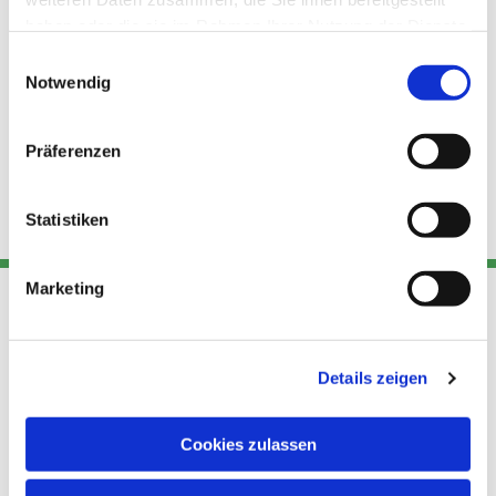
haben oder die sie im Rahmen Ihrer Nutzung der Dienste
gesammelt haben.
Einwilligungsauswahl
Notwendig
Präferenzen
Statistiken
Marketing
Adresse
Kont
Links
Details zeigen
Akt
Katholische
Datensch
Kirchengemeinde Pfarrei
utz
Telefon
Cookies zulassen
Hl. Theresa von Avila Berlin
+49 30
Datensch
Nordost