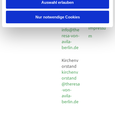
924 64 28
Leitender Pfarrer - Norbert
Auswahl erlauben
utz -
Fax +49
Pomplun
30 924 54
Social
Behaimstr. 39
Nur notwendige Cookies
18
Media
13086 Berlin
E-Mail
Impressu
info@the
resa-von-
m
avila-
berlin.de
Kirchenv
orstand
kirchenv
orstand
@theresa
-von-
avila-
berlin.de