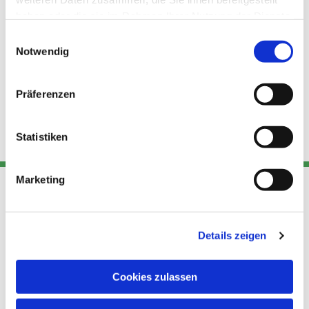
haben oder die sie im Rahmen Ihrer Nutzung der Dienste
gesammelt haben.
Einwilligungsauswahl
Notwendig
Präferenzen
Statistiken
Marketing
Adresse
Kont
Links
Details zeigen
Akt
Katholische
Datensch
Kirchengemeinde Pfarrei
utz
Telefon
Cookies zulassen
Hl. Theresa von Avila Berlin
+49 30
Datensch
Nordost