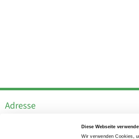
Adresse
Katholische Kirchengemeinde Pfarrei
Diese Webseite verwende
Hl. Theresa von Avila Berlin Nordost
Leitender Pfarrer - Norbert Pomplun
Wir verwenden Cookies, um