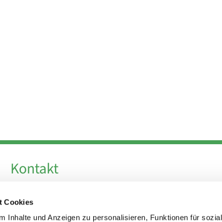
Kontakt
Telefon +49 30 924 64 28
t Cookies
Fax +49 30 924 54 18
E-Mail
info@theresa-von-avila-berlin.de
 Inhalte und Anzeigen zu personalisieren, Funktionen für sozia