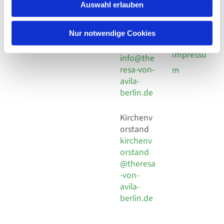
924 64 28
Leitender Pfarrer - Norbert
Auswahl erlauben
utz -
Fax +49
Pomplun
30 924 54
Social
Behaimstr. 39
Nur notwendige Cookies
18
Media
13086 Berlin
E-Mail
Impressu
info@the
resa-von-
m
avila-
berlin.de
Kirchenv
orstand
kirchenv
orstand
@theresa
-von-
avila-
berlin.de