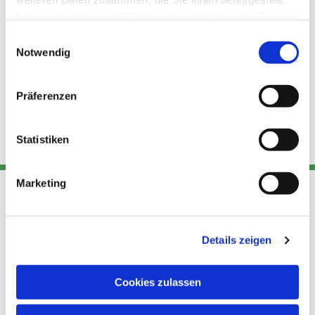
haben oder die sie im Rahmen Ihrer Nutzung der Dienste
gesammelt haben.
Einwilligungsauswahl
Notwendig
Präferenzen
Statistiken
Marketing
Adresse
Kont
Links
Details zeigen
Akt
Katholische
Datensch
Kirchengemeinde Pfarrei
utz
Telefon
Cookies zulassen
Hl. Theresa von Avila Berlin
+49 30
Datensch
Nordost