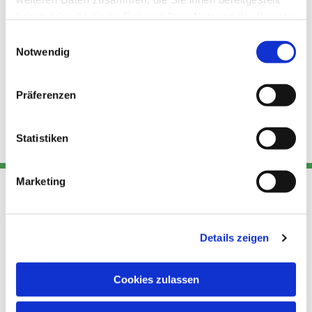
haben oder die sie im Rahmen Ihrer Nutzung der Dienste
gesammelt haben.
Einwilligungsauswahl
Notwendig
Präferenzen
Statistiken
Marketing
Adresse
Kont
Links
Details zeigen
Akt
Katholische
Datensch
Kirchengemeinde Pfarrei
utz
Telefon
Cookies zulassen
Hl. Theresa von Avila Berlin
+49 30
Datensch
Nordost