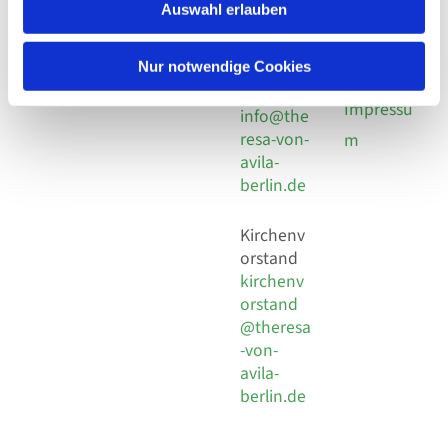
924 64 28
Leitender Pfarrer - Norbert
Auswahl erlauben
utz -
Fax +49
Pomplun
30 924 54
Social
Behaimstr. 39
Nur notwendige Cookies
18
Media
13086 Berlin
E-Mail
Impressu
info@the
resa-von-
m
avila-
berlin.de
Kirchenv
orstand
kirchenv
orstand
@theresa
-von-
avila-
berlin.de