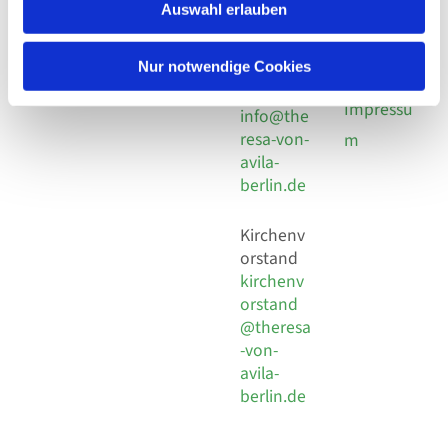
924 64 28
Leitender Pfarrer - Norbert
Auswahl erlauben
utz -
Fax +49
Pomplun
30 924 54
Social
Behaimstr. 39
Nur notwendige Cookies
18
Media
13086 Berlin
E-Mail
Impressu
info@the
resa-von-
m
avila-
berlin.de
Kirchenv
orstand
kirchenv
orstand
@theresa
-von-
avila-
berlin.de