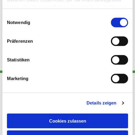
haben oder die sie im Rahmen Ihrer Nutzung der Dienste
gesammelt haben.
Einwilligungsauswahl
Notwendig
Präferenzen
Statistiken
Marketing
Adresse
Kont
Links
Details zeigen
Akt
Katholische
Datensch
Kirchengemeinde Pfarrei
utz
Telefon
Cookies zulassen
Hl. Theresa von Avila Berlin
+49 30
Datensch
Nordost