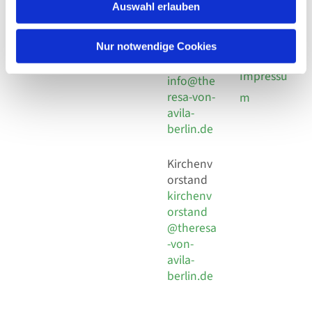
924 64 28
Leitender Pfarrer - Norbert
Auswahl erlauben
utz -
Fax +49
Pomplun
30 924 54
Social
Behaimstr. 39
Nur notwendige Cookies
18
Media
13086 Berlin
E-Mail
Impressu
info@the
resa-von-
m
avila-
berlin.de
Kirchenv
orstand
kirchenv
orstand
@theresa
-von-
avila-
berlin.de