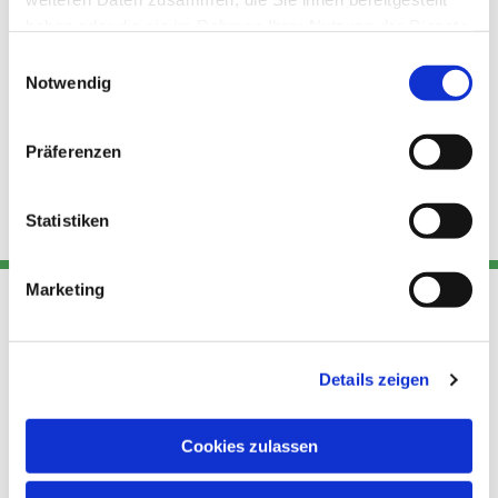
haben oder die sie im Rahmen Ihrer Nutzung der Dienste
gesammelt haben.
Einwilligungsauswahl
Notwendig
Präferenzen
Statistiken
Marketing
Adresse
Kont
Links
Details zeigen
Akt
Katholische
Datensch
Kirchengemeinde Pfarrei
utz
Telefon
Cookies zulassen
Hl. Theresa von Avila Berlin
+49 30
Datensch
Nordost