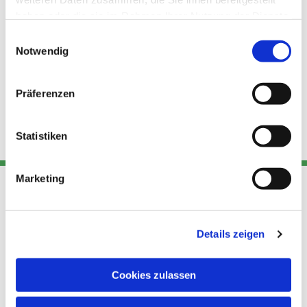
haben oder die sie im Rahmen Ihrer Nutzung der Dienste
gesammelt haben.
Einwilligungsauswahl
Notwendig
Präferenzen
Statistiken
Marketing
Adresse
Kont
Links
Details zeigen
Akt
Katholische
Datensch
Kirchengemeinde Pfarrei
utz
Telefon
Cookies zulassen
Hl. Theresa von Avila Berlin
+49 30
Datensch
Nordost