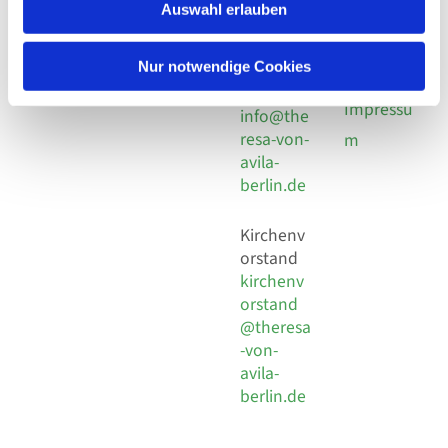
924 64 28
Leitender Pfarrer - Norbert
Auswahl erlauben
utz -
Fax +49
Pomplun
30 924 54
Social
Behaimstr. 39
Nur notwendige Cookies
18
Media
13086 Berlin
E-Mail
Impressu
info@the
resa-von-
m
avila-
berlin.de
Kirchenv
orstand
kirchenv
orstand
@theresa
-von-
avila-
berlin.de