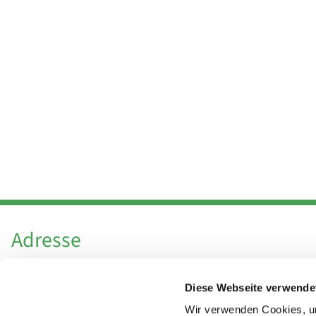
Adresse
Katholische Kirchengemeinde Pfarrei
Diese Webseite verwende
Hl. Theresa von Avila Berlin Nordost
Leitender Pfarrer - Norbert Pomplun
Wir verwenden Cookies, um