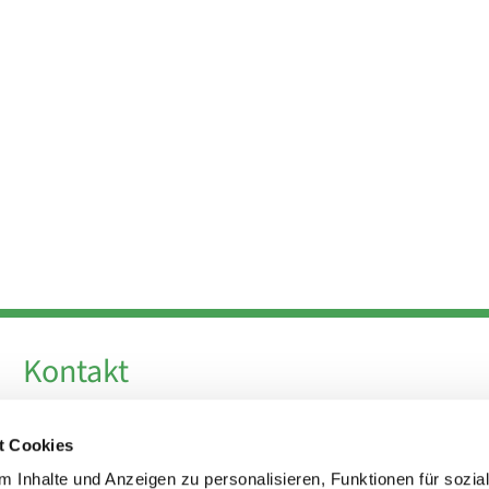
Kontakt
Telefon +49 30 924 64 28
t Cookies
Fax +49 30 924 54 18
E-Mail
info@theresa-von-avila-berlin.de
 Inhalte und Anzeigen zu personalisieren, Funktionen für sozia