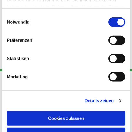
haben oder die sie im Rahmen Ihrer Nutzung der Dienste
gesammelt haben.
Einwilligungsauswahl
Notwendig
Präferenzen
Statistiken
Marketing
Adresse
Kont
Links
Details zeigen
Akt
Katholische
Datensch
Kirchengemeinde Pfarrei
utz
Telefon
Cookies zulassen
Hl. Theresa von Avila Berlin
+49 30
Datensch
Nordost