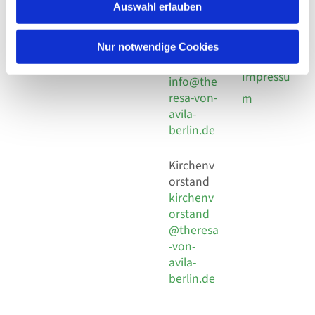
924 64 28
Leitender Pfarrer - Norbert
Auswahl erlauben
utz -
Fax +49
Pomplun
30 924 54
Social
Behaimstr. 39
Nur notwendige Cookies
18
Media
13086 Berlin
E-Mail
Impressu
info@the
resa-von-
m
avila-
berlin.de
Kirchenv
orstand
kirchenv
orstand
@theresa
-von-
avila-
berlin.de