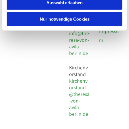
924 64 28
Leitender Pfarrer - Norbert
Auswahl erlauben
utz -
Fax +49
Pomplun
30 924 54
Social
Behaimstr. 39
Nur notwendige Cookies
18
Media
13086 Berlin
E-Mail
Impressu
info@the
resa-von-
m
avila-
berlin.de
Kirchenv
orstand
kirchenv
orstand
@theresa
-von-
avila-
berlin.de