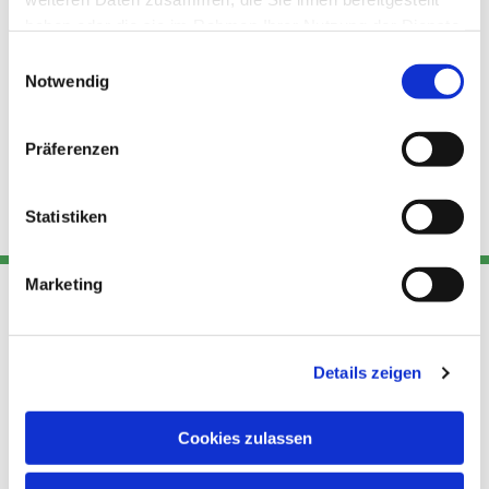
haben oder die sie im Rahmen Ihrer Nutzung der Dienste
gesammelt haben.
Einwilligungsauswahl
Notwendig
Präferenzen
Statistiken
Marketing
Adresse
Kont
Links
Details zeigen
Akt
Katholische
Datensch
Kirchengemeinde Pfarrei
utz
Telefon
Cookies zulassen
Hl. Theresa von Avila Berlin
+49 30
Datensch
Nordost