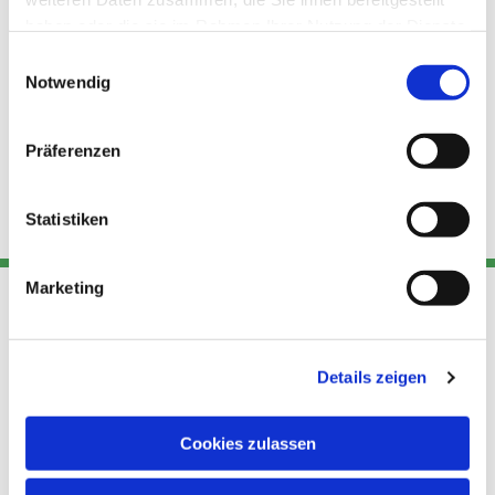
haben oder die sie im Rahmen Ihrer Nutzung der Dienste
gesammelt haben.
Einwilligungsauswahl
Notwendig
Präferenzen
Statistiken
Marketing
Adresse
Kont
Links
Details zeigen
Akt
Katholische
Datensch
Kirchengemeinde Pfarrei
utz
Telefon
Cookies zulassen
Hl. Theresa von Avila Berlin
+49 30
Datensch
Nordost