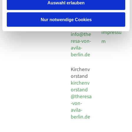
924 64 28
Leitender Pfarrer - Norbert
Auswahl erlauben
utz -
Fax +49
Pomplun
30 924 54
Social
Behaimstr. 39
Nur notwendige Cookies
18
Media
13086 Berlin
E-Mail
Impressu
info@the
resa-von-
m
avila-
berlin.de
Kirchenv
orstand
kirchenv
orstand
@theresa
-von-
avila-
berlin.de