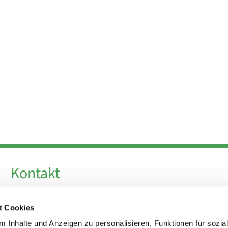
Kontakt
Telefon +49 30 924 64 28
t Cookies
Fax +49 30 924 54 18
E-Mail
info@theresa-von-avila-berlin.de
 Inhalte und Anzeigen zu personalisieren, Funktionen für sozia