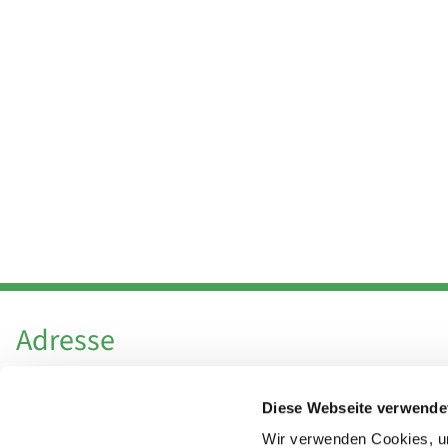
Adresse
Katholische Kirchengemeinde Pfarrei
Diese Webseite verwende
Hl. Theresa von Avila Berlin Nordost
Leitender Pfarrer - Norbert Pomplun
Wir verwenden Cookies, um