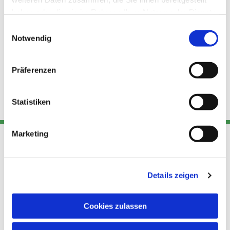
haben oder die sie im Rahmen Ihrer Nutzung der Dienste
gesammelt haben.
Einwilligungsauswahl
Notwendig
Präferenzen
Statistiken
Marketing
Adresse
Kont
Links
Details zeigen
Akt
Katholische
Datensch
Kirchengemeinde Pfarrei
utz
Telefon
Cookies zulassen
Hl. Theresa von Avila Berlin
+49 30
Datensch
Nordost