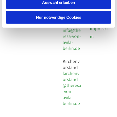
924 64 28
Leitender Pfarrer - Norbert
Auswahl erlauben
utz -
Fax +49
Pomplun
30 924 54
Social
Behaimstr. 39
Nur notwendige Cookies
18
Media
13086 Berlin
E-Mail
Impressu
info@the
resa-von-
m
avila-
berlin.de
Kirchenv
orstand
kirchenv
orstand
@theresa
-von-
avila-
berlin.de