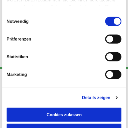
haben oder die sie im Rahmen Ihrer Nutzung der Dienste
gesammelt haben.
Einwilligungsauswahl
Notwendig
Präferenzen
Statistiken
Marketing
Adresse
Kont
Links
Details zeigen
Akt
Katholische
Datensch
Kirchengemeinde Pfarrei
utz
Telefon
Cookies zulassen
Hl. Theresa von Avila Berlin
+49 30
Datensch
Nordost