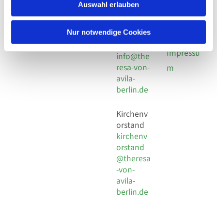
924 64 28
Leitender Pfarrer - Norbert
Auswahl erlauben
utz -
Fax +49
Pomplun
30 924 54
Social
Behaimstr. 39
Nur notwendige Cookies
18
Media
13086 Berlin
E-Mail
Impressu
info@the
resa-von-
m
avila-
berlin.de
Kirchenv
orstand
kirchenv
orstand
@theresa
-von-
avila-
berlin.de