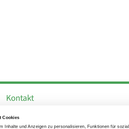
Kontakt
Telefon +49 30 924 64 28
t Cookies
Fax +49 30 924 54 18
E-Mail
info@theresa-von-avila-berlin.de
 Inhalte und Anzeigen zu personalisieren, Funktionen für sozia