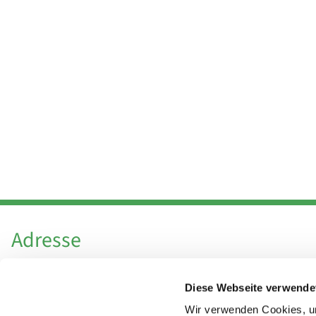
Adresse
Katholische Kirchengemeinde Pfarrei
Diese Webseite verwende
Hl. Theresa von Avila Berlin Nordost
Leitender Pfarrer - Norbert Pomplun
Wir verwenden Cookies, um