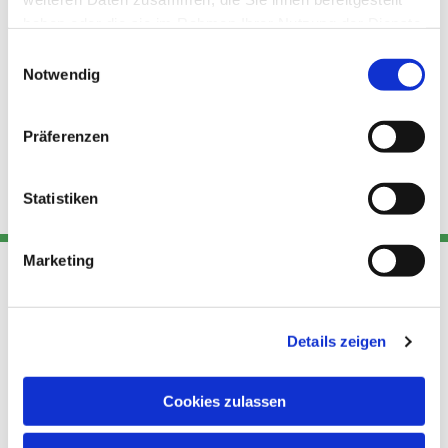
haben oder die sie im Rahmen Ihrer Nutzung der Dienste
gesammelt haben.
Einwilligungsauswahl
Notwendig
Präferenzen
Statistiken
Marketing
Adresse
Kont
Links
Details zeigen
Akt
Katholische
Datensch
Kirchengemeinde Pfarrei
utz
Telefon
Cookies zulassen
Hl. Theresa von Avila Berlin
+49 30
Datensch
Nordost