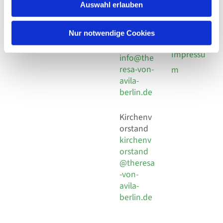
924 64 28
Leitender Pfarrer - Norbert
Auswahl erlauben
utz -
Fax +49
Pomplun
30 924 54
Social
Behaimstr. 39
Nur notwendige Cookies
18
Media
13086 Berlin
E-Mail
Impressu
info@the
resa-von-
m
avila-
berlin.de
Kirchenv
orstand
kirchenv
orstand
@theresa
-von-
avila-
berlin.de