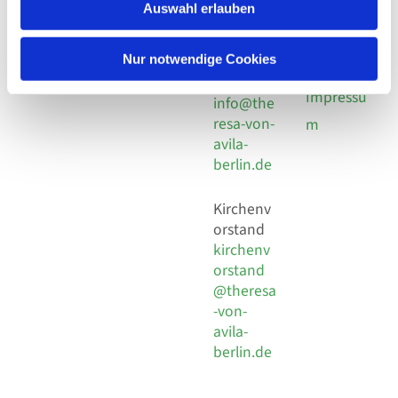
924 64 28
Leitender Pfarrer - Norbert
Auswahl erlauben
utz -
Fax +49
Pomplun
30 924 54
Social
Behaimstr. 39
Nur notwendige Cookies
18
Media
13086 Berlin
E-Mail
Impressu
info@the
resa-von-
m
avila-
berlin.de
Kirchenv
orstand
kirchenv
orstand
@theresa
-von-
avila-
berlin.de