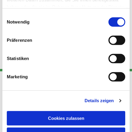
haben oder die sie im Rahmen Ihrer Nutzung der Dienste
gesammelt haben.
Einwilligungsauswahl
Notwendig
Präferenzen
Statistiken
Marketing
Adresse
Kont
Links
Details zeigen
Akt
Katholische
Datensch
Kirchengemeinde Pfarrei
utz
Telefon
Cookies zulassen
Hl. Theresa von Avila Berlin
+49 30
Datensch
Nordost