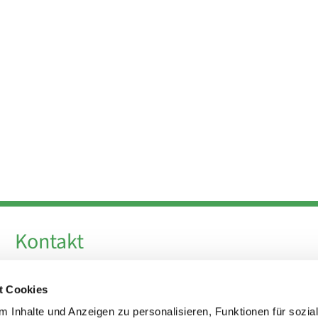
Kontakt
Telefon +49 30 924 64 28
t Cookies
Fax +49 30 924 54 18
E-Mail
info@theresa-von-avila-berlin.de
 Inhalte und Anzeigen zu personalisieren, Funktionen für sozia