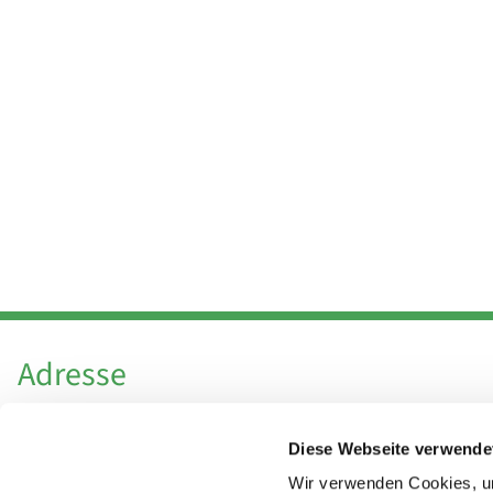
Adresse
Katholische Kirchengemeinde Pfarrei
Diese Webseite verwende
Hl. Theresa von Avila Berlin Nordost
Leitender Pfarrer - Norbert Pomplun
Wir verwenden Cookies, um