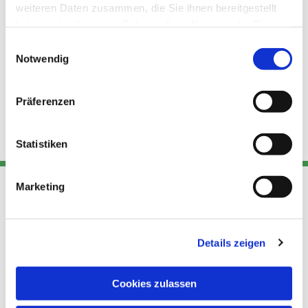
weiteren Daten zusammen, die Sie ihnen bereitgestellt
haben oder die sie im Rahmen Ihrer Nutzung der Dienste
gesammelt haben.
Einwilligungsauswahl
Notwendig
Präferenzen
Statistiken
Marketing
Adresse
Kont
Links
Akt
Details zeigen
Katholische
Datensch
Kirchengemeinde Pfarrei
utz
Telefon
Hl. Theresa von Avila
Cookies zulassen
+49 30
Datensch
Berlin Nordost