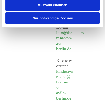
924 64
Leitender Pfarrer - Norbert
utz -
Auswahl erlauben
28
Pomplun
Fax +49
Social
Behaimstr. 39
30 924
Media
Nur notwendige Cookies
13086 Berlin
54 18
Impressu
E-Mail
info@the
m
resa-von-
avila-
berlin.de
Kirchenv
orstand
kirchenvo
rstand@t
heresa-
von-
avila-
berlin.de