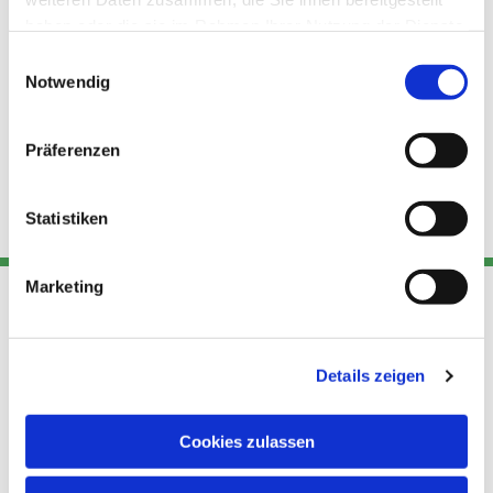
haben oder die sie im Rahmen Ihrer Nutzung der Dienste
gesammelt haben.
Einwilligungsauswahl
Notwendig
Präferenzen
Statistiken
Marketing
Adresse
Kont
Links
Details zeigen
Akt
Katholische
Datensch
Kirchengemeinde Pfarrei
utz
Telefon
Cookies zulassen
Hl. Theresa von Avila Berlin
+49 30
Datensch
Nordost