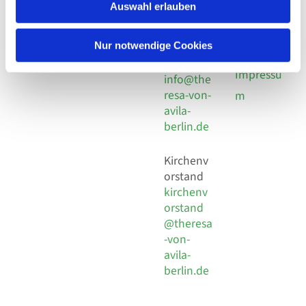
924 64 28
Leitender Pfarrer - Norbert
Auswahl erlauben
utz -
Fax +49
Pomplun
30 924 54
Social
Behaimstr. 39
Nur notwendige Cookies
18
Media
13086 Berlin
E-Mail
Impressu
info@the
resa-von-
m
avila-
berlin.de
Kirchenv
orstand
kirchenv
orstand
@theresa
-von-
avila-
berlin.de