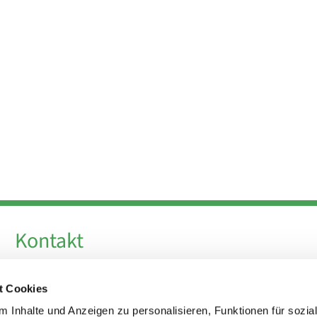
Kontakt
Telefon +49 30 924 64 28
t Cookies
Fax +49 30 924 54 18
E-Mail
info@theresa-von-avila-berlin.de
 Inhalte und Anzeigen zu personalisieren, Funktionen für sozia