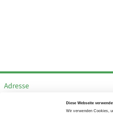
Adresse
Katholische Kirchengemeinde Pfarrei
Diese Webseite verwende
Hl. Theresa von Avila Berlin Nordost
Leitender Pfarrer - Norbert Pomplun
Wir verwenden Cookies, um